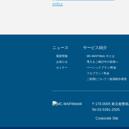
ニュース
サービス紹介
最新情報
MC-MAP/Web Ⅲとは
お知らせ
導入をご検討中の皆様へ
セミナー
ベーシックプラン/料金
フルプラン / 料金
ご利用について / 推奨動作環境
〒170-0005 東京都
Tel 03-5391-2505
Corporate Site