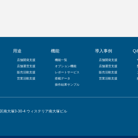
用途
機能
導入事例
Q
店舗開発支援
機能一覧
店舗開発支援
店舗運営支援
オプション機能
店舗運営支援
販売活動支援
レポートサービス
販売活動支援
営業活動支援
搭載データ
営業活動支援
操作結果サンプル
豊島区南大塚3-30-4 ウィステリア南大塚ビル